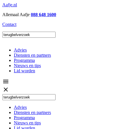
Aafje.nl
Allemaal Aafje
088 648 1600
Contact
Advies
Diensten en partners
Programma
Nieuws en tips
Lid worden
menu
close
Advies
Diensten en partners
Programma
Nieuws en tips
Lid worden