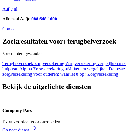
Aafje.nl
Allemaal Aafje
088 648 1600
Contact
Zoekresultaten voor: terugbelverzoek
5 resultaten gevonden.
Terugbelverzoek zorgverzekering
Zorgverzekering vergelijken met
hulp van Alpina
Zorgverzekering afsluiten en vergelijken
De beste
zorgverzekering voor ouderen: waar let u op?
Zorgverzekering
Bekijk de uitgelichte diensten
Company Pass
Extra voordeel voor onze leden.
arrow_forward
Ga naar dienst