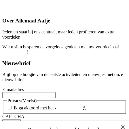
Veelgestelde vragen
Over Allemaal Aafje
Iedereen staat bij ons centraal, maar leden profiteren van extra
voordelen.
Wilt u slim besparen en zorgeloos genieten met uw voordeelpas?
Word snel lid
!
Nieuwsbrief
Blijf op de hoogte van de laatste activiteiten en nieuwtjes met onze
nieuwsbrief.
E-mailadres
Privacy
(Vereist)
Ik ga akkoord met het -
Privacybeleid
*
CAPTCHA
×
Copyright Aafje 2026
Privacyverklaring
Disclaimer
Algemene