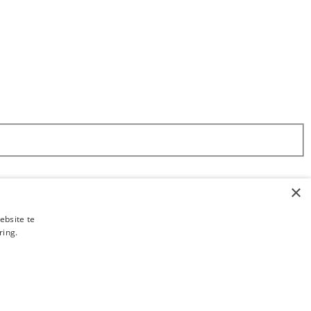
×
ebsite te
ring.