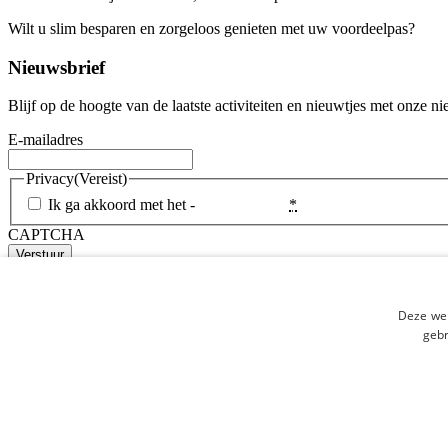
Wilt u slim besparen en zorgeloos genieten met uw voordeelpas?
Word
Nieuwsbrief
Blijf op de hoogte van de laatste activiteiten en nieuwtjes met onze ni
E-mailadres
Privacy
(Vereist)
Ik ga akkoord met het -
Privacybeleid
*
CAPTCHA
Copyright Aafje 2026
Privacyverklaring
Disclaimer
Algemene voorw
close
Deze web
gebr
Word nu lid!
check
Voor slechts € 21,50 per jaar
check
Altijd 10% korting op dagtochten
check
Altijd 10% korting op hulpmiddelen
check
Gratis krukken, rollator of looprek lenen voor 13 weken