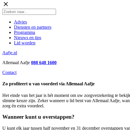
close
Advies
Diensten en partners
Programma
Nieuws en tips
Lid worden
Aafje.nl
Allemaal Aafje
088 648 1600
Contact
Zo profiteert u van voordeel via Allemaal Aafje
Het einde van het jaar is hét moment om uw zorgverzekering te bekij
slimme keuze zijn. Zeker wanneer u lid bent van Allemaal Aafje, want
zorg én extra voordeel.
Wanneer kunt u overstappen?
U kunt elk jaar tussen half november en 31 december overstappen van 