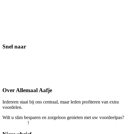
Snel naar
Contact
Lid worden
Veelgestelde vragen
Over Allemaal Aafje
Iedereen staat bij ons centraal, maar leden profiteren van extra
voordelen.
Wilt u slim besparen en zorgeloos genieten met uw voordeelpas?
Word snel lid
!