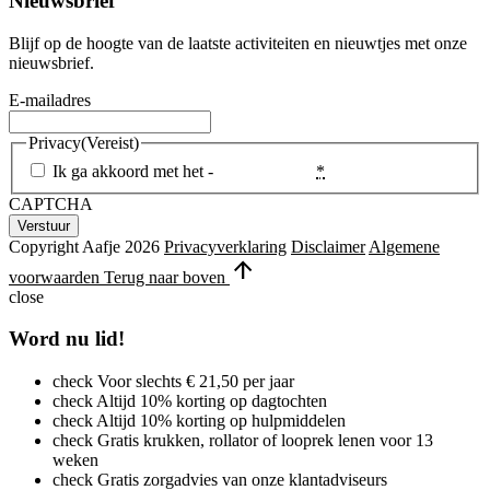
Nieuwsbrief
Blijf op de hoogte van de laatste activiteiten en nieuwtjes met onze
nieuwsbrief.
E-mailadres
Privacy
(Vereist)
Ik ga akkoord met het -
Privacybeleid
*
CAPTCHA
Copyright Aafje 2026
Privacyverklaring
Disclaimer
Algemene
arrow_upward
voorwaarden
Terug naar boven
close
Word nu lid!
check
Voor slechts € 21,50 per jaar
check
Altijd 10% korting op dagtochten
check
Altijd 10% korting op hulpmiddelen
check
Gratis krukken, rollator of looprek lenen voor 13
weken
check
Gratis zorgadvies van onze klantadviseurs