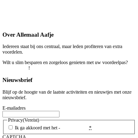
Contact
Lid worden
Veelgestelde vragen
Over Allemaal Aafje
Iedereen staat bij ons centraal, maar leden profiteren van extra
voordelen.
Wilt u slim besparen en zorgeloos genieten met uw voordeelpas?
Word snel lid
!
Nieuwsbrief
Blijf op de hoogte van de laatste activiteiten en nieuwtjes met onze
nieuwsbrief.
E-mailadres
Privacy
(Vereist)
Ik ga akkoord met het -
Privacybeleid
*
CAPTCHA