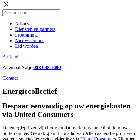
close
Advies
Diensten en partners
Programma
Nieuws en tips
Lid worden
Aafje.nl
Allemaal Aafje
088 648 1600
Contact
Energiecollectief
Bespaar eenvoudig op uw energiekosten
via United Consumers
De energieprijzen zijn hoog en dat merkt u waarschijnlijk in uw
portemonnee. Gelukkig kunt u als lid van Allemaal Aafje profiteren
van een speciale energieaanbieding via
UnitedConsumers
. Hiermee