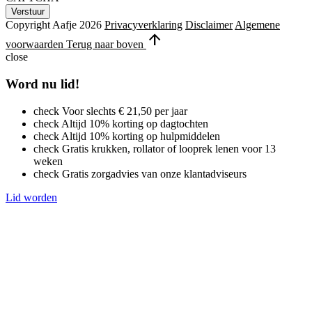
Copyright Aafje 2026
Privacyverklaring
Disclaimer
Algemene
arrow_upward
voorwaarden
Terug naar boven
close
Word nu lid!
check
Voor slechts € 21,50 per jaar
check
Altijd 10% korting op dagtochten
check
Altijd 10% korting op hulpmiddelen
check
Gratis krukken, rollator of looprek lenen voor 13
weken
check
Gratis zorgadvies van onze klantadviseurs
Lid worden