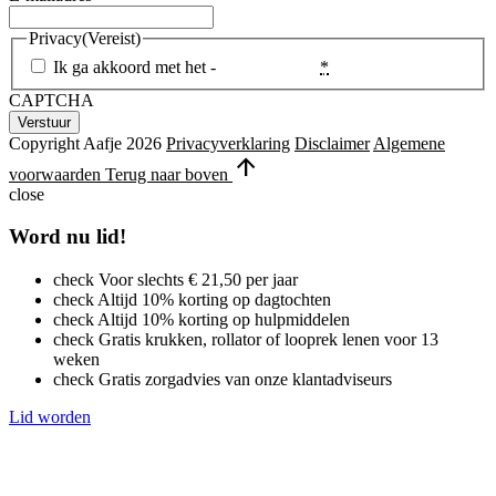
Privacy
(Vereist)
Ik ga akkoord met het -
Privacybeleid
*
CAPTCHA
Copyright Aafje 2026
Privacyverklaring
Disclaimer
Algemene
arrow_upward
voorwaarden
Terug naar boven
close
Word nu lid!
check
Voor slechts € 21,50 per jaar
check
Altijd 10% korting op dagtochten
check
Altijd 10% korting op hulpmiddelen
check
Gratis krukken, rollator of looprek lenen voor 13
weken
check
Gratis zorgadvies van onze klantadviseurs
Lid worden