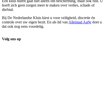
Een kluis huren gaat niet alleen om bescherming, maar ook rust. U
hoeft zich geen zorgen meer te maken over verlies, schade of
diefstal.
Bij De Nederlandse Kluis kiest u voor veiligheid, discretie én
controle over uw eigen bezit. En als lid van
Allemaal Aafje
doet u
dat ook nog eens voordelig.
Volg ons op