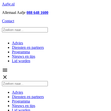
Aafje.nl
Allemaal Aafje
088 648 1600
Contact
Advies
Diensten en partners
Programma
Nieuws en tips
Lid worden
menu
close
Advies
Diensten en partners
Programma
Nieuws en tips
Lid worden