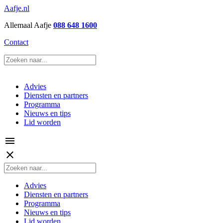
Aafje.nl
Allemaal Aafje
088 648 1600
Contact
Advies
Diensten en partners
Programma
Nieuws en tips
Lid worden
menu
close
Advies
Diensten en partners
Programma
Nieuws en tips
Lid worden