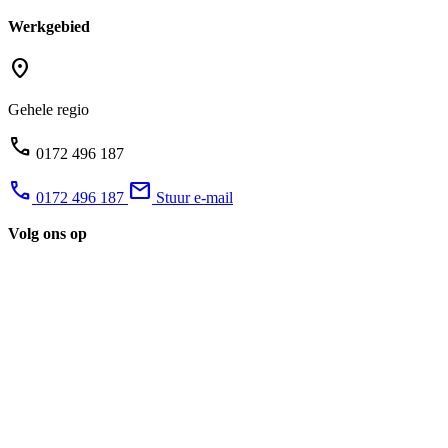
Werkgebied
location_on
Gehele regio
phone
0172 496 187
phone
mail
0172 496 187
Stuur e-mail
Volg ons op