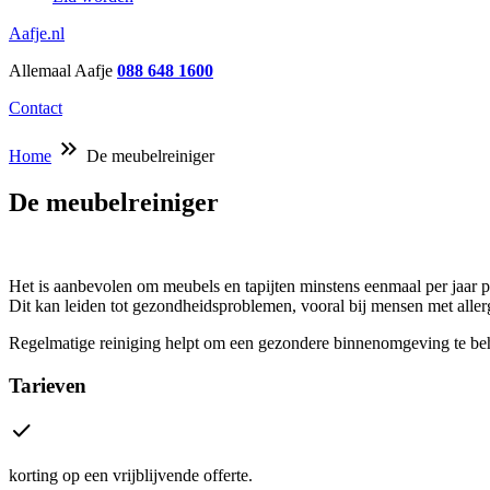
Aafje.nl
Allemaal Aafje
088 648 1600
Contact
keyboard_double_arrow_right
Home
De meubelreiniger
De meubelreiniger
Het is aanbevolen om meubels en tapijten minstens eenmaal per jaar pro
Dit kan leiden tot gezondheidsproblemen, vooral bij mensen met alle
Regelmatige reiniging helpt om een gezondere binnenomgeving te behou
Tarieven
check
korting op een vrijblijvende offerte.