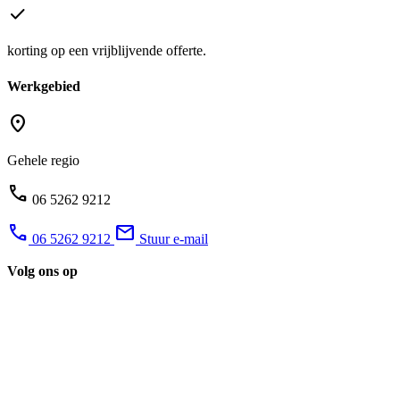
check
korting op een vrijblijvende offerte.
Werkgebied
location_on
Gehele regio
phone
06 5262 9212
phone
mail
06 5262 9212
Stuur e-mail
Volg ons op