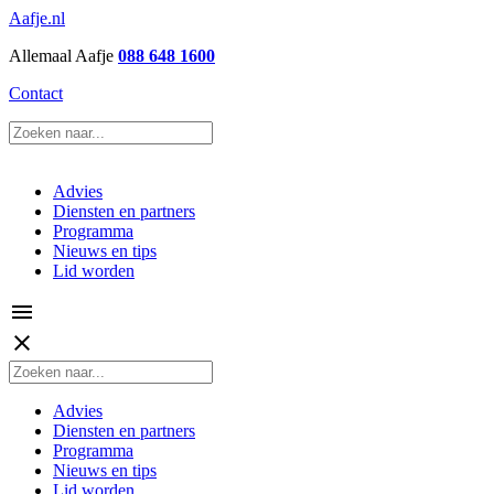
Aafje.nl
Allemaal Aafje
088 648 1600
Contact
Advies
Diensten en partners
Programma
Nieuws en tips
Lid worden
menu
close
Advies
Diensten en partners
Programma
Nieuws en tips
Lid worden