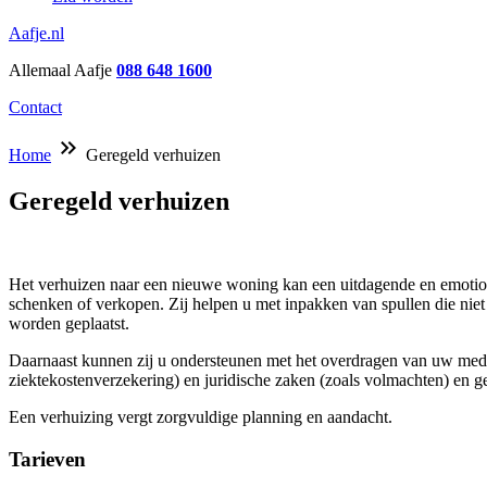
Aafje.nl
Allemaal Aafje
088 648 1600
Contact
keyboard_double_arrow_right
Home
Geregeld verhuizen
Geregeld verhuizen
Het verhuizen naar een nieuwe woning kan een uitdagende en emotion
schenken of verkopen. Zij helpen u met inpakken van spullen die niet
worden geplaatst.
Daarnaast kunnen zij u ondersteunen met het overdragen van uw medis
ziektekostenverzekering) en juridische zaken (zoals volmachten) en gel
Een verhuizing vergt zorgvuldige planning en aandacht.
Tarieven