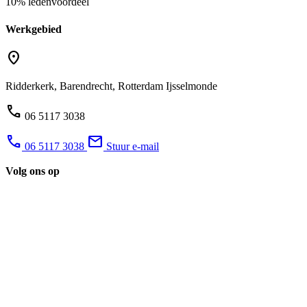
10% ledenvoordeel
Werkgebied
location_on
Ridderkerk, Barendrecht, Rotterdam Ijsselmonde
phone
06 5117 3038
phone
mail
06 5117 3038
Stuur e-mail
Volg ons op