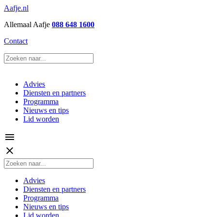
Aafje.nl
Allemaal Aafje
088 648 1600
Contact
Advies
Diensten en partners
Programma
Nieuws en tips
Lid worden
menu
close
Advies
Diensten en partners
Programma
Nieuws en tips
Lid worden