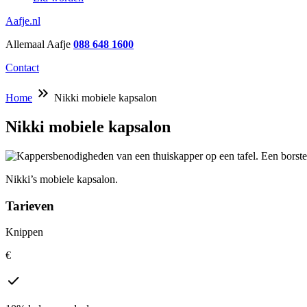
Aafje.nl
Allemaal Aafje
088 648 1600
Contact
keyboard_double_arrow_right
Home
Nikki mobiele kapsalon
Nikki mobiele kapsalon
Nikki’s mobiele kapsalon.
Tarieven
Knippen
€
check