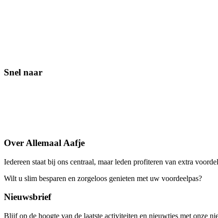
Snel naar
Contact
Lid worden
Veelgestelde vragen
Over Allemaal Aafje
Iedereen staat bij ons centraal, maar leden profiteren van extra voorde
Wilt u slim besparen en zorgeloos genieten met uw voordeelpas?
Word
Nieuwsbrief
Blijf op de hoogte van de laatste activiteiten en nieuwtjes met onze ni