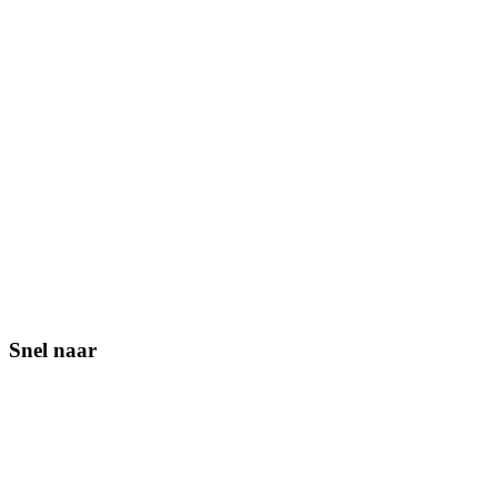
Snel naar
Contact
Lid worden
Veelgestelde vragen