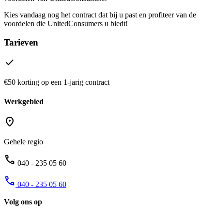
Kies vandaag nog het contract dat bij u past en profiteer van de
voordelen die UnitedConsumers u biedt!
Tarieven
check
€50 korting op een 1-jarig contract
Werkgebied
location_on
Gehele regio
phone
040 - 235 05 60
phone
040 - 235 05 60
Volg ons op