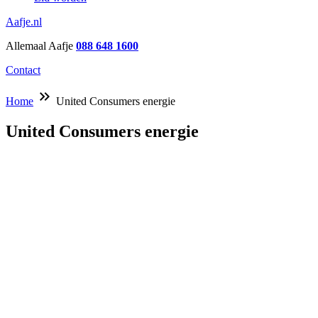
Aafje.nl
Allemaal Aafje
088 648 1600
Contact
keyboard_double_arrow_right
Home
United Consumers energie
United Consumers energie