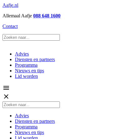
Aafje.nl
Allemaal Aafje
088 648 1600
Contact
Advies
Diensten en partners
Programma
Nieuws en tips
Lid worden
menu
close
Advies
Diensten en partners
Programma
Nieuws en tips
Lid worden