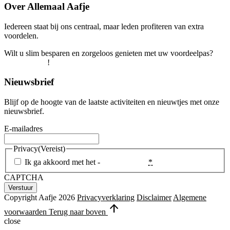
Over Allemaal Aafje
Iedereen staat bij ons centraal, maar leden profiteren van extra
voordelen.
Wilt u slim besparen en zorgeloos genieten met uw voordeelpas?
Word snel lid
!
Nieuwsbrief
Blijf op de hoogte van de laatste activiteiten en nieuwtjes met onze
nieuwsbrief.
E-mailadres
Privacy
(Vereist)
Ik ga akkoord met het -
Privacybeleid
*
CAPTCHA
Copyright Aafje 2026
Privacyverklaring
Disclaimer
Algemene
arrow_upward
voorwaarden
Terug naar boven
close