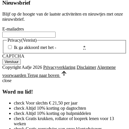
Nieuwsbrief
Blijf op de hoogte van de laatste activiteiten en nieuwtjes met onze
nieuwsbrief.
E-mailadres
Privacy
(Vereist)
Ik ga akkoord met het -
Privacybeleid
*
CAPTCHA
Copyright Aafje 2026
Privacyverklaring
Disclaimer
Algemene
arrow_upward
voorwaarden
Terug naar boven
close
Word nu lid!
check
Voor slechts € 21,50 per jaar
check
Altijd 10% korting op dagtochten
check
Altijd 10% korting op hulpmiddelen
check
Gratis krukken, rollator of looprek lenen voor 13
weken
check
Gratis zorgadvies van onze klantadviseurs