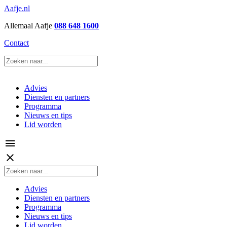
Aafje.nl
Allemaal Aafje
088 648 1600
Contact
Advies
Diensten en partners
Programma
Nieuws en tips
Lid worden
menu
close
Advies
Diensten en partners
Programma
Nieuws en tips
Lid worden