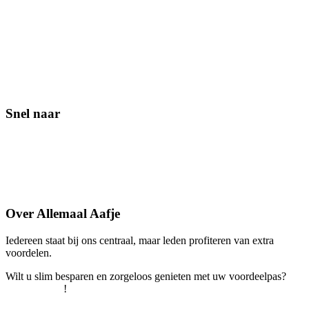
Snel naar
Contact
Lid worden
Veelgestelde vragen
Over Allemaal Aafje
Iedereen staat bij ons centraal, maar leden profiteren van extra
voordelen.
Wilt u slim besparen en zorgeloos genieten met uw voordeelpas?
Word snel lid
!